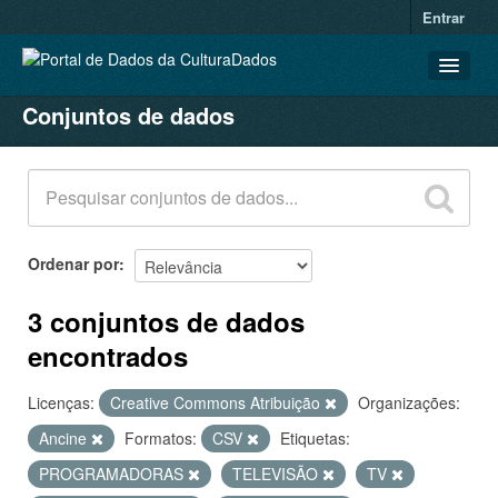
Entrar
Conjuntos de dados
CONJUNTOS DE DADOS
ORGANIZAÇÕES
GRUPOS
SOBRE
Ordenar por
3 conjuntos de dados
encontrados
Licenças:
Creative Commons Atribuição
Organizações:
Ancine
Formatos:
CSV
Etiquetas:
PROGRAMADORAS
TELEVISÃO
TV