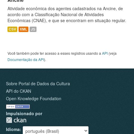
Atividade econômica dos agentes cadastrados na Ancine, de
acordo com a Classificação Nacional de Atividades
Econômicas (CNAE), e que se encontram em situação regular.
CSV
XML
JS
Você também pode ter acesso a esses registros usando a
API
(veja
Documentação da API
).
Sobre Portal de Dados da Cultura
API do CKAN
Open Knowledge Foundation
Impulsionado por
Idioma