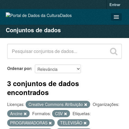
Entrar
Conjuntos de dados
CONJUNTOS DE DADOS
ORGANIZAÇÕES
GRUPOS
SOBRE
Ordenar por
3 conjuntos de dados
encontrados
Licenças:
Creative Commons Atribuição
Organizações:
Ancine
Formatos:
CSV
Etiquetas:
PROGRAMADORAS
TELEVISÃO