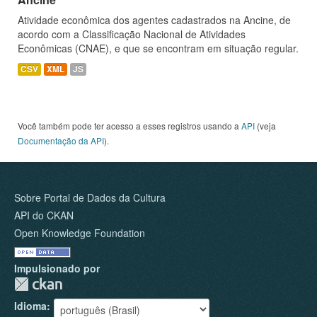
Atividade econômica dos agentes cadastrados na Ancine, de
acordo com a Classificação Nacional de Atividades
Econômicas (CNAE), e que se encontram em situação regular.
CSV
XML
JS
Você também pode ter acesso a esses registros usando a
API
(veja
Documentação da API
).
Sobre Portal de Dados da Cultura
API do CKAN
Open Knowledge Foundation
Impulsionado por
Idioma