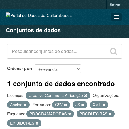
Entrar
Conjuntos de dados
CONJUNTOS DE DADOS
ORGANIZAÇÕES
GRUPOS
SOBRE
Ordenar por
1 conjunto de dados encontrado
Licenças:
Creative Commons Atribuição
Organizações:
Ancine
Formatos:
CSV
JS
XML
Etiquetas:
PROGRAMADORAS
PRODUTORAS
EXIBIDORES