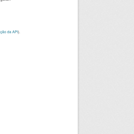
ção da API
).