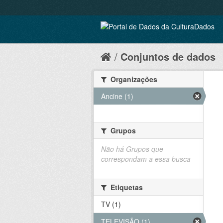
Conjuntos de dados
Organizações
Ancine (1)
Grupos
Não há Grupos que
correspondam a essa busca
Etiquetas
TV (1)
TELEVISÃO (1)