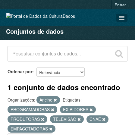
Entrar
Conjuntos de dados
CONJUNTOS DE DADOS
ORGANIZAÇÕES
GRUPOS
SOBRE
Ordenar por
1 conjunto de dados encontrado
Organizações:
Ancine
Etiquetas:
PROGRAMADORAS
EXIBIDORES
PRODUTORAS
TELEVISÃO
CNAE
EMPACOTADORAS