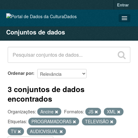
Entrar
Conjuntos de dados
CONJUNTOS DE DADOS
ORGANIZAÇÕES
GRUPOS
SOBRE
Ordenar por
3 conjuntos de dados
encontrados
Organizações:
Ancine
Formatos:
JS
XML
Etiquetas:
PROGRAMADORAS
TELEVISÃO
TV
AUDIOVISUAL