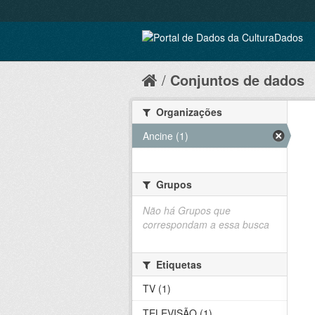
Conjuntos de dados
Organizações
Ancine (1)
Grupos
Não há Grupos que
correspondam a essa busca
Etiquetas
TV (1)
TELEVISÃO (1)