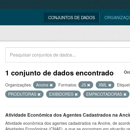
CONJUNTOS DE DADOS
ORGANIZAÇ
1 conjunto de dados encontrado
Or
Organizações:
Ancine
Formatos:
JS
XML
Etiquet
PRODUTORAS
EXIBIDORES
EMPACOTADORAS
Atividade Econômica dos Agentes Cadastrados na Anci
Atividade econômica dos agentes cadastrados na Ancine, de acordo
Atividades Econômicas (CNAE), e que se encontram em situação re