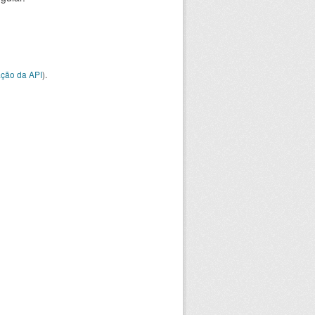
ção da API
).