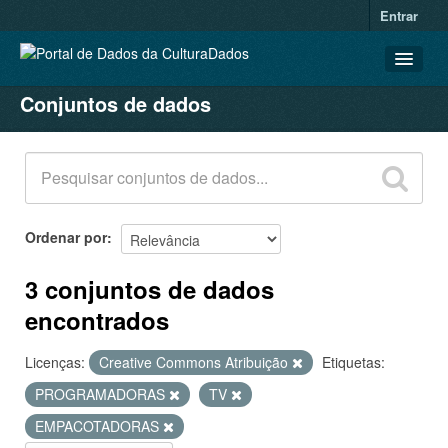
Entrar
Conjuntos de dados
CONJUNTOS DE DADOS
ORGANIZAÇÕES
GRUPOS
SOBRE
Ordenar por
3 conjuntos de dados
encontrados
Licenças:
Creative Commons Atribuição
Etiquetas:
PROGRAMADORAS
TV
EMPACOTADORAS