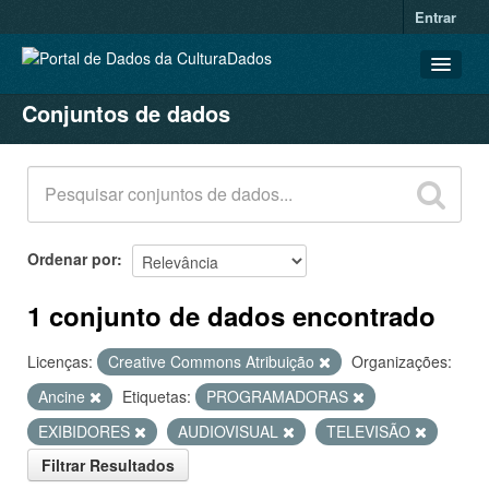
Entrar
Conjuntos de dados
CONJUNTOS DE DADOS
ORGANIZAÇÕES
GRUPOS
SOBRE
Ordenar por
1 conjunto de dados encontrado
Licenças:
Creative Commons Atribuição
Organizações:
Ancine
Etiquetas:
PROGRAMADORAS
EXIBIDORES
AUDIOVISUAL
TELEVISÃO
Filtrar Resultados