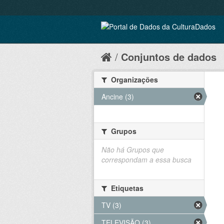
Conjuntos de dados
Organizações
Ancine (3)
Grupos
Não há Grupos que
correspondam a essa busca
Etiquetas
TV (3)
TELEVISÃO (3)