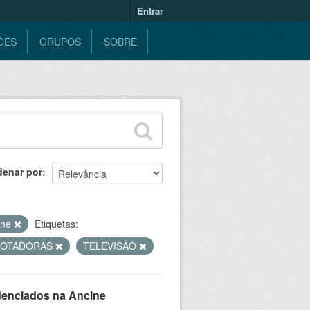
Entrar
ÕES
GRUPOS
SOBRE
denar por
ine
Etiquetas:
COTADORAS
TELEVISÃO
denciados na Ancine