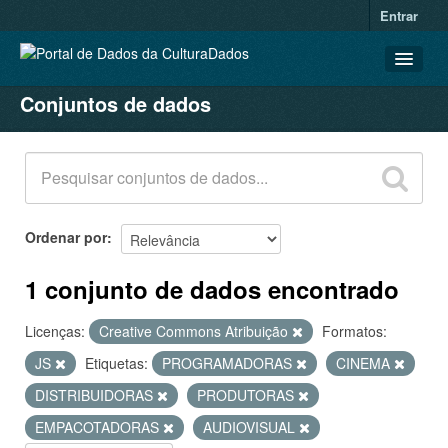
Entrar
Conjuntos de dados
CONJUNTOS DE DADOS
ORGANIZAÇÕES
GRUPOS
SOBRE
Ordenar por
1 conjunto de dados encontrado
Licenças:
Creative Commons Atribuição
Formatos:
JS
Etiquetas:
PROGRAMADORAS
CINEMA
DISTRIBUIDORAS
PRODUTORAS
EMPACOTADORAS
AUDIOVISUAL