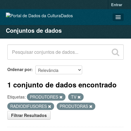
Entrar
Conjuntos de dados
CONJUNTOS DE DADOS
ORGANIZAÇÕES
GRUPOS
SOBRE
Ordenar por
1 conjunto de dados encontrado
Etiquetas:
PRODUTORES
TV
RADIODIFUSORES
PRODUTORAS
Filtrar Resultados