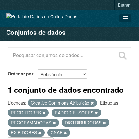
Entrar
Conjuntos de dados
CONJUNTOS DE DADOS
ORGANIZAÇÕES
GRUPOS
SOBRE
Ordenar por
1 conjunto de dados encontrado
Licenças:
Creative Commons Atribuição
Etiquetas:
PRODUTORES
RADIODIFUSORES
PROGRAMADORAS
DISTRIBUIDORAS
EXIBIDORES
CNAE