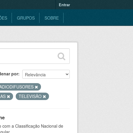
Entrar
ÕES
GRUPOS
SOBRE
denar por
ADIODIFUSORES
RAS
TELEVISÃO
ne
 com a Classificação Nacional de
gular.