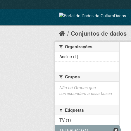
Conjuntos de dados
Organizações
Ancine (1)
Grupos
Não há Grupos que
correspondam a essa busca
Etiquetas
TV (1)
TELEVISÃO (1)