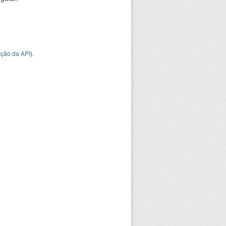
ção da API
).