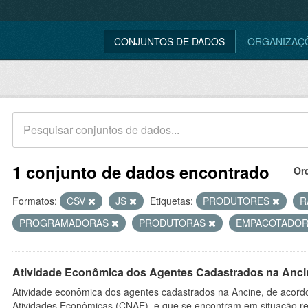
CONJUNTOS DE DADOS
ORGANIZAÇ
1 conjunto de dados encontrado
Or
Formatos:
CSV
JS
Etiquetas:
PRODUTORES
R
PROGRAMADORAS
PRODUTORAS
EMPACOTADO
Atividade Econômica dos Agentes Cadastrados na Anci
Atividade econômica dos agentes cadastrados na Ancine, de acordo
Atividades Econômicas (CNAE), e que se encontram em situação re