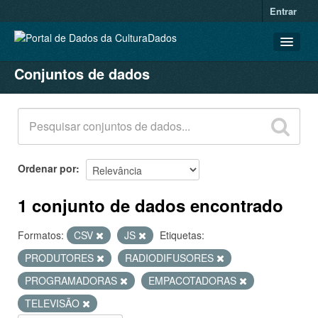
Entrar
Conjuntos de dados
CONJUNTOS DE DADOS
ORGANIZAÇÕES
GRUPOS
SOBRE
Ordenar por
1 conjunto de dados encontrado
Formatos:
CSV
JS
Etiquetas:
PRODUTORES
RADIODIFUSORES
PROGRAMADORAS
EMPACOTADORAS
TELEVISÃO