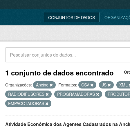
CONJUNTOS DE DADOS
ORGANIZAÇ
1 conjunto de dados encontrado
Or
Organizações:
Ancine
Formatos:
CSV
JS
XML
RADIODIFUSORES
PROGRAMADORAS
PRODUTO
EMPACOTADORAS
Atividade Econômica dos Agentes Cadastrados na Anci