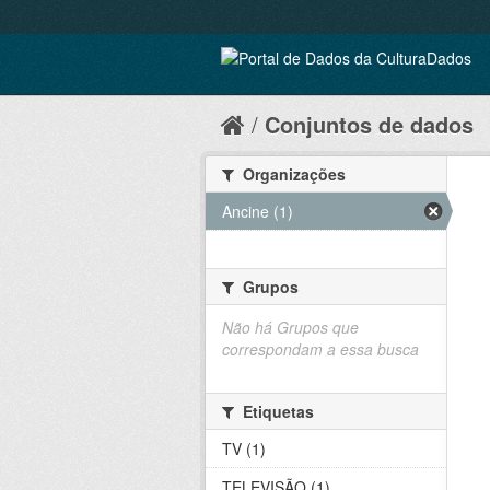
Conjuntos de dados
Organizações
Ancine (1)
Grupos
Não há Grupos que
correspondam a essa busca
Etiquetas
TV (1)
TELEVISÃO (1)