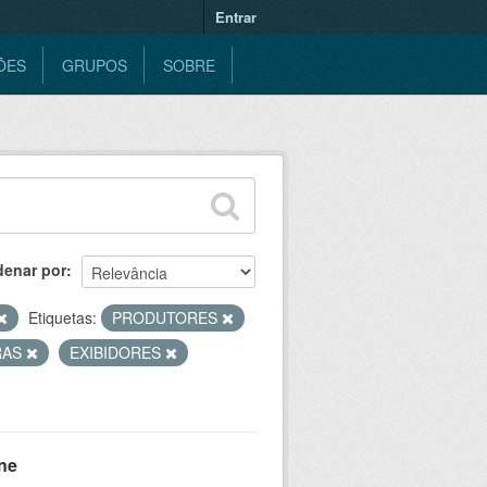
Entrar
ÕES
GRUPOS
SOBRE
denar por
Etiquetas:
PRODUTORES
RAS
EXIBIDORES
ne