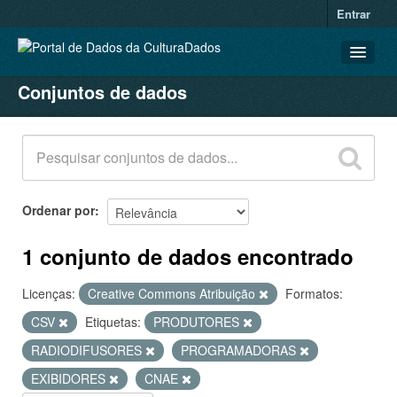
Entrar
Conjuntos de dados
CONJUNTOS DE DADOS
ORGANIZAÇÕES
GRUPOS
SOBRE
Ordenar por
1 conjunto de dados encontrado
Licenças:
Creative Commons Atribuição
Formatos:
CSV
Etiquetas:
PRODUTORES
RADIODIFUSORES
PROGRAMADORAS
EXIBIDORES
CNAE