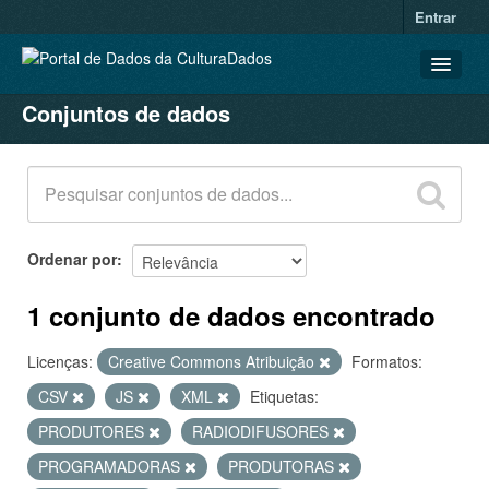
Entrar
Conjuntos de dados
CONJUNTOS DE DADOS
ORGANIZAÇÕES
GRUPOS
SOBRE
Ordenar por
1 conjunto de dados encontrado
Licenças:
Creative Commons Atribuição
Formatos:
CSV
JS
XML
Etiquetas:
PRODUTORES
RADIODIFUSORES
PROGRAMADORAS
PRODUTORAS