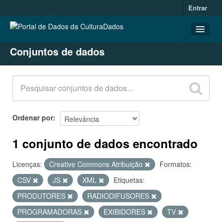
Entrar
Conjuntos de dados
CONJUNTOS DE DADOS
ORGANIZAÇÕES
GRUPOS
SOBRE
Ordenar por
1 conjunto de dados encontrado
Licenças:
Creative Commons Atribuição
Formatos:
CSV
JS
XML
Etiquetas:
PRODUTORES
RADIODIFUSORES
PROGRAMADORAS
EXIBIDORES
TV