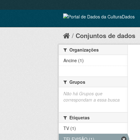
Conjuntos de dados
Organizações
Ancine (1)
Grupos
Não há Grupos que
correspondam a essa busca
Etiquetas
TV (1)
TELEVISÃO (1)