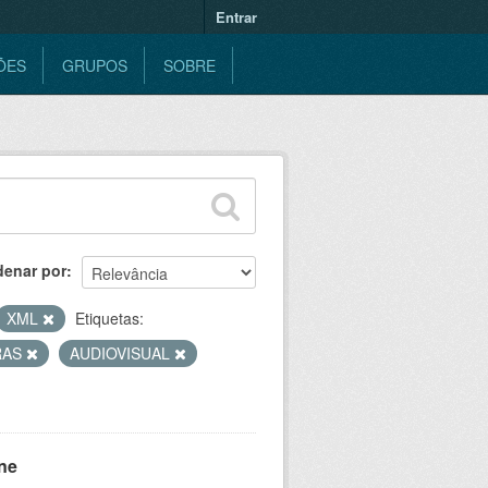
Entrar
ÕES
GRUPOS
SOBRE
denar por
XML
Etiquetas:
RAS
AUDIOVISUAL
ne