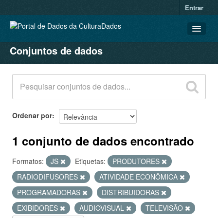
Entrar
Conjuntos de dados
CONJUNTOS DE DADOS
ORGANIZAÇÕES
GRUPOS
SOBRE
Ordenar por
1 conjunto de dados encontrado
Formatos:
JS
Etiquetas:
PRODUTORES
RADIODIFUSORES
ATIVIDADE ECONÔMICA
PROGRAMADORAS
DISTRIBUIDORAS
EXIBIDORES
AUDIOVISUAL
TELEVISÃO