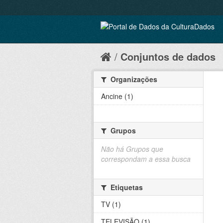
Conjuntos de dados
Organizações
Ancine (1)
Grupos
Não há Grupos que
correspondam a essa busca
Etiquetas
TV (1)
TELEVISÃO (1)