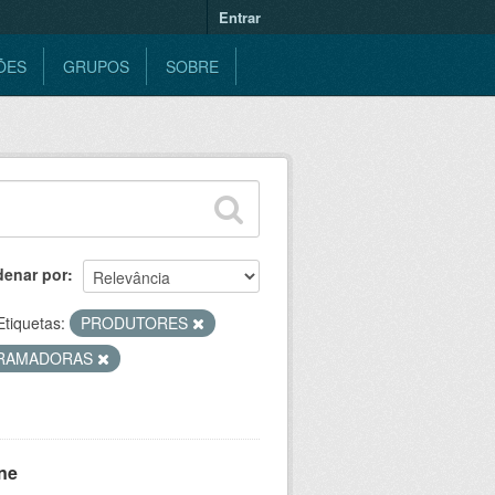
Entrar
ÕES
GRUPOS
SOBRE
denar por
Etiquetas:
PRODUTORES
RAMADORAS
ne