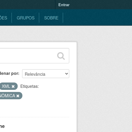
Entrar
ÕES
GRUPOS
SOBRE
denar por
XML
Etiquetas:
ONÔMICA
ne