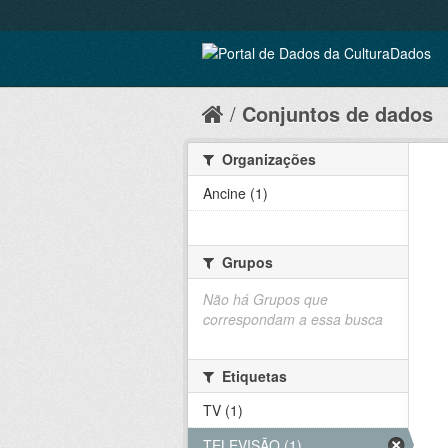
Conjuntos de dados
Organizações
Ancine (1)
Grupos
Não há Grupos que
correspondam a essa busca
Etiquetas
TV (1)
TELEVISÃO (1)