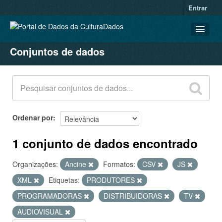
Entrar
Conjuntos de dados
CONJUNTOS DE DADOS
ORGANIZAÇÕES
GRUPOS
SOBRE
Ordenar por
1 conjunto de dados encontrado
Organizações:
Ancine
Formatos:
CSV
JS
XML
Etiquetas:
PRODUTORES
PROGRAMADORAS
DISTRIBUIDORAS
TV
AUDIOVISUAL