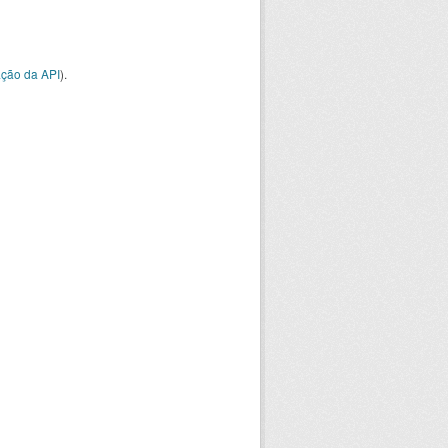
ção da API
).