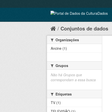
Conjuntos de dados
Organizações
Ancine (1)
Grupos
Não há Grupos que
correspondam a essa busca
Etiquetas
TV (1)
TELEVISÃO (1)