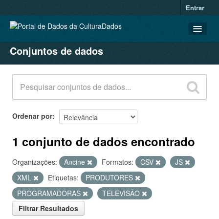
Entrar
Conjuntos de dados
CONJUNTOS DE DADOS
ORGANIZAÇÕES
GRUPOS
SOBRE
Ordenar por
1 conjunto de dados encontrado
Organizações:
Ancine
Formatos:
CSV
JS
XML
Etiquetas:
PRODUTORES
PROGRAMADORAS
TELEVISÃO
Filtrar Resultados