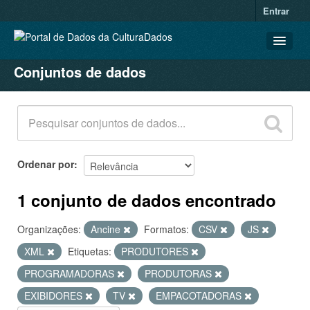
Entrar
Conjuntos de dados
CONJUNTOS DE DADOS
ORGANIZAÇÕES
GRUPOS
SOBRE
Ordenar por
1 conjunto de dados encontrado
Organizações:
Ancine
Formatos:
CSV
JS
XML
Etiquetas:
PRODUTORES
PROGRAMADORAS
PRODUTORAS
EXIBIDORES
TV
EMPACOTADORAS