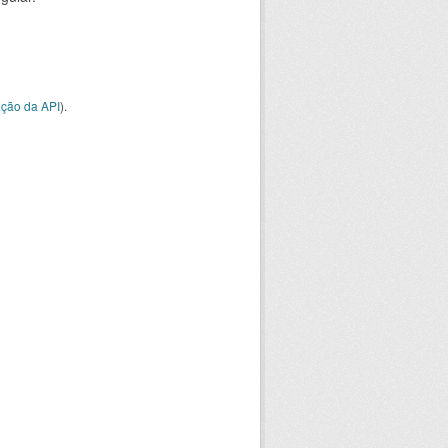
ção da API
).