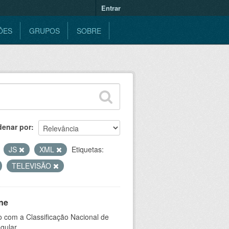
Entrar
ÕES
GRUPOS
SOBRE
denar por
JS
XML
Etiquetas:
TELEVISÃO
ne
 com a Classificação Nacional de
gular.