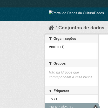
Conjuntos de dados
Organizações
Ancine (1)
Grupos
Não há Grupos que
correspondam a essa busca
Etiquetas
TV (1)
TELEVISÃO (1)