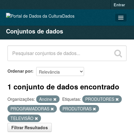
Entrar
Conjuntos de dados
CONJUNTOS DE DADOS
ORGANIZAÇÕES
GRUPOS
SOBRE
Ordenar por
1 conjunto de dados encontrado
Organizações:
Ancine
Etiquetas:
PRODUTORES
PROGRAMADORAS
PRODUTORAS
TELEVISÃO
Filtrar Resultados