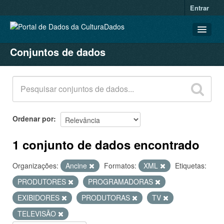
Entrar
Conjuntos de dados
CONJUNTOS DE DADOS
ORGANIZAÇÕES
GRUPOS
SOBRE
Ordenar por
1 conjunto de dados encontrado
Organizações:
Ancine
Formatos:
XML
Etiquetas:
PRODUTORES
PROGRAMADORAS
EXIBIDORES
PRODUTORAS
TV
TELEVISÃO