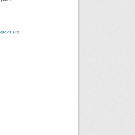
ção da API
).