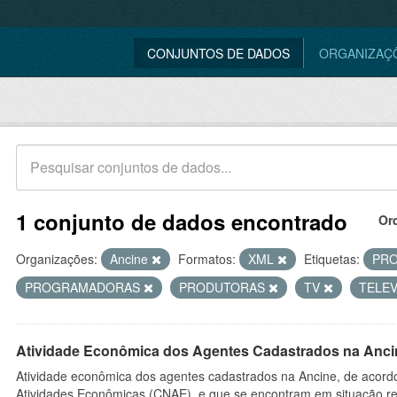
CONJUNTOS DE DADOS
ORGANIZAÇ
1 conjunto de dados encontrado
Or
Organizações:
Ancine
Formatos:
XML
Etiquetas:
PR
PROGRAMADORAS
PRODUTORAS
TV
TELE
Atividade Econômica dos Agentes Cadastrados na Anci
Atividade econômica dos agentes cadastrados na Ancine, de acordo
Atividades Econômicas (CNAE), e que se encontram em situação re