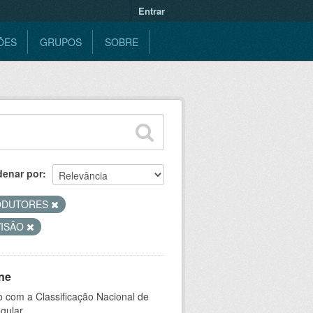
Entrar
ÕES
GRUPOS
SOBRE
denar por
ODUTORES
VISÃO
ne
 com a Classificação Nacional de
gular.