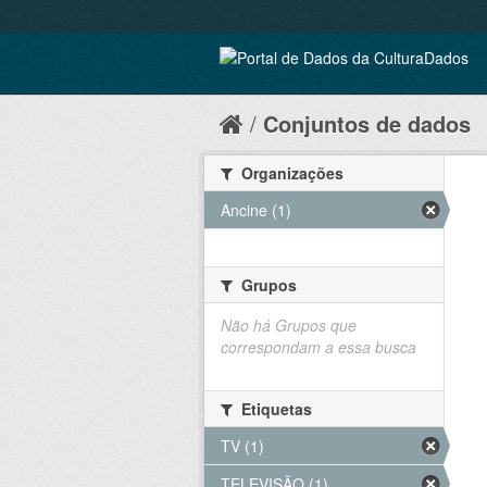
Conjuntos de dados
Organizações
Ancine (1)
Grupos
Não há Grupos que
correspondam a essa busca
Etiquetas
TV (1)
TELEVISÃO (1)