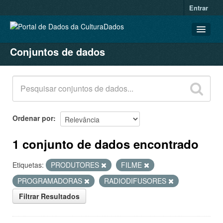
Entrar
Conjuntos de dados
CONJUNTOS DE DADOS
ORGANIZAÇÕES
GRUPOS
SOBRE
Ordenar por
1 conjunto de dados encontrado
Etiquetas:
PRODUTORES
FILME
PROGRAMADORAS
RADIODIFUSORES
Filtrar Resultados