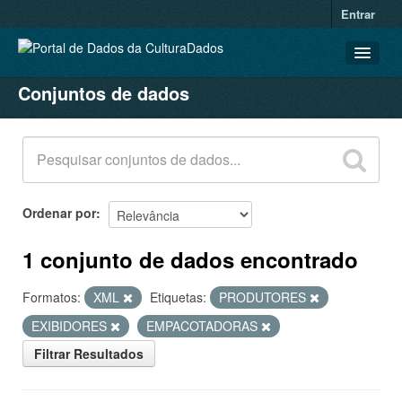
Entrar
Conjuntos de dados
CONJUNTOS DE DADOS
ORGANIZAÇÕES
GRUPOS
SOBRE
Ordenar por
1 conjunto de dados encontrado
Formatos:
XML
Etiquetas:
PRODUTORES
EXIBIDORES
EMPACOTADORAS
Filtrar Resultados