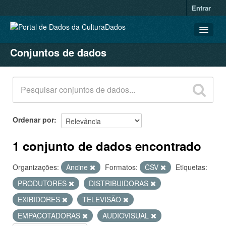
Entrar
Conjuntos de dados
CONJUNTOS DE DADOS
ORGANIZAÇÕES
GRUPOS
SOBRE
Ordenar por
1 conjunto de dados encontrado
Organizações:
Ancine
Formatos:
CSV
Etiquetas:
PRODUTORES
DISTRIBUIDORAS
EXIBIDORES
TELEVISÃO
EMPACOTADORAS
AUDIOVISUAL