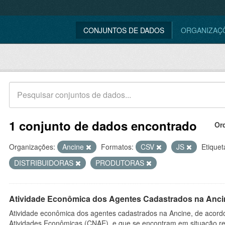
CONJUNTOS DE DADOS
ORGANIZAÇ
1 conjunto de dados encontrado
Or
Organizações:
Ancine
Formatos:
CSV
JS
Etiquet
DISTRIBUIDORAS
PRODUTORAS
Atividade Econômica dos Agentes Cadastrados na Anci
Atividade econômica dos agentes cadastrados na Ancine, de acordo
Atividades Econômicas (CNAE), e que se encontram em situação re