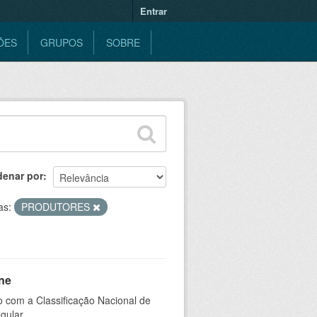
Entrar
ÕES
GRUPOS
SOBRE
denar por
as:
PRODUTORES
ne
 com a Classificação Nacional de
gular.