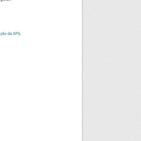
ção da API
).