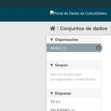
Conjuntos de dados
Organizações
Ancine (1)
Grupos
Não há Grupos que
correspondam a essa busca
Etiquetas
TV (1)
TELEVISÃO (1)