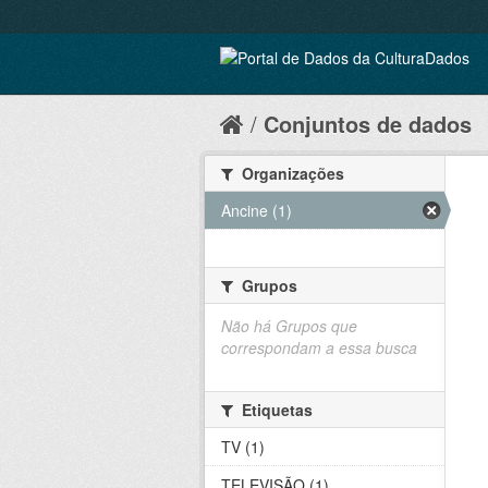
Conjuntos de dados
Organizações
Ancine (1)
Grupos
Não há Grupos que
correspondam a essa busca
Etiquetas
TV (1)
TELEVISÃO (1)