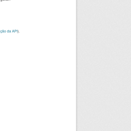
ção da API
).