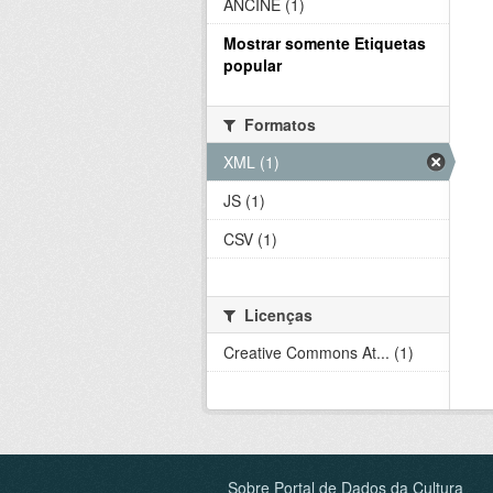
ANCINE (1)
Mostrar somente Etiquetas
popular
Formatos
XML (1)
JS (1)
CSV (1)
Licenças
Creative Commons At... (1)
Sobre Portal de Dados da Cultura