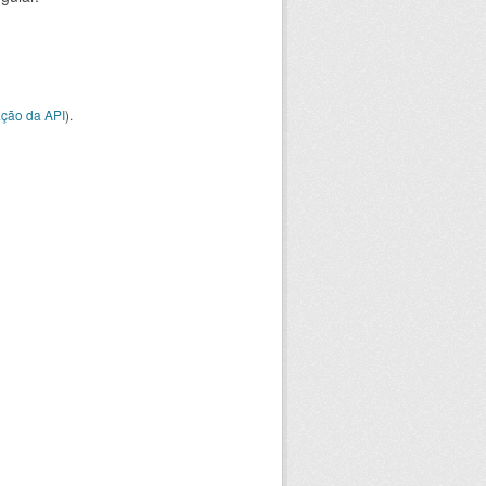
ção da API
).