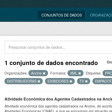
CONJUNTOS DE DADOS
ORGANIZAÇ
1 conjunto de dados encontrado
Or
Organizações:
Ancine
Formatos:
XML
Etiquetas:
PR
DISTRIBUIDORAS
EXIBIDORES
TV
EMPACO
Atividade Econômica dos Agentes Cadastrados na Anci
Atividade econômica dos agentes cadastrados na Ancine, de acordo
Atividades Econômicas (CNAE), e que se encontram em situação re