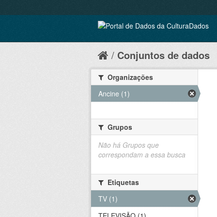
Conjuntos de dados
Organizações
Ancine (1)
Grupos
Não há Grupos que
correspondam a essa busca
Etiquetas
TV (1)
TELEVISÃO (1)