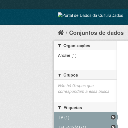
Conjuntos de dados
Organizações
Ancine (1)
Grupos
Não há Grupos que
correspondam a essa busca
Etiquetas
TV (1)
TELEVISÃO (1)