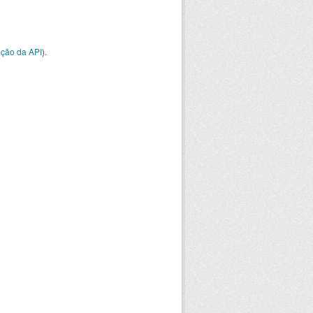
ção da API
).