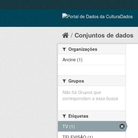
Conjuntos de dados
Organizações
Ancine (1)
Grupos
Não há Grupos que
correspondam a essa busca
Etiquetas
TV (1)
TELEVISÃO (1)