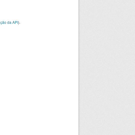
ção da API
).