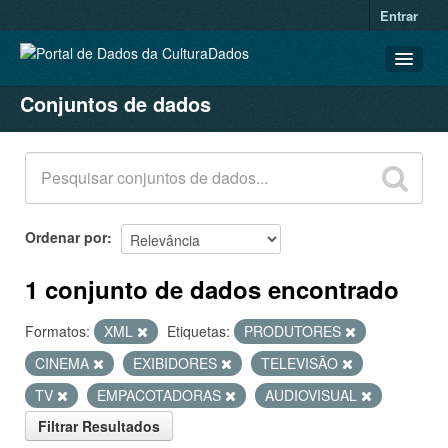
Entrar
Conjuntos de dados
CONJUNTOS DE DADOS
ORGANIZAÇÕES
GRUPOS
SOBRE
Ordenar por
1 conjunto de dados encontrado
Formatos:
XML
Etiquetas:
PRODUTORES
CINEMA
EXIBIDORES
TELEVISÃO
TV
EMPACOTADORAS
AUDIOVISUAL
Filtrar Resultados