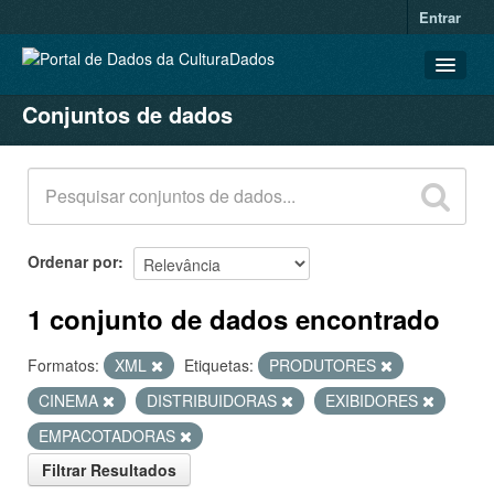
Entrar
Conjuntos de dados
CONJUNTOS DE DADOS
ORGANIZAÇÕES
GRUPOS
SOBRE
Ordenar por
1 conjunto de dados encontrado
Formatos:
XML
Etiquetas:
PRODUTORES
CINEMA
DISTRIBUIDORAS
EXIBIDORES
EMPACOTADORAS
Filtrar Resultados