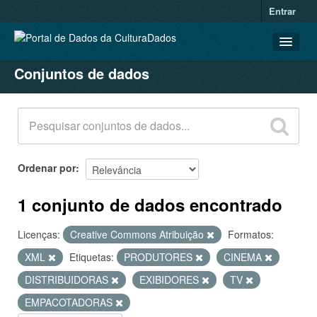
Entrar
Conjuntos de dados
CONJUNTOS DE DADOS
ORGANIZAÇÕES
GRUPOS
SOBRE
Ordenar por
1 conjunto de dados encontrado
Licenças:
Creative Commons Atribuição
Formatos:
XML
Etiquetas:
PRODUTORES
CINEMA
DISTRIBUIDORAS
EXIBIDORES
TV
EMPACOTADORAS