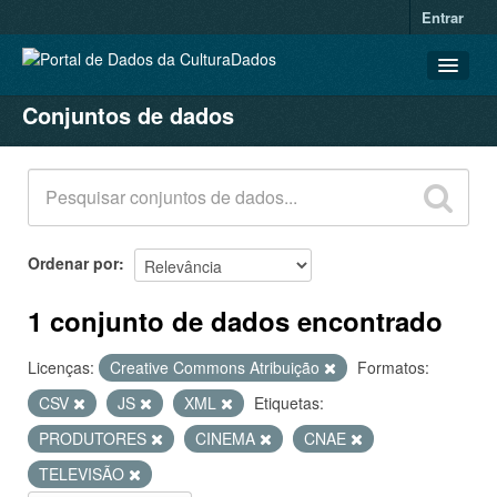
Entrar
Conjuntos de dados
CONJUNTOS DE DADOS
ORGANIZAÇÕES
GRUPOS
SOBRE
Ordenar por
1 conjunto de dados encontrado
Licenças:
Creative Commons Atribuição
Formatos:
CSV
JS
XML
Etiquetas:
PRODUTORES
CINEMA
CNAE
TELEVISÃO