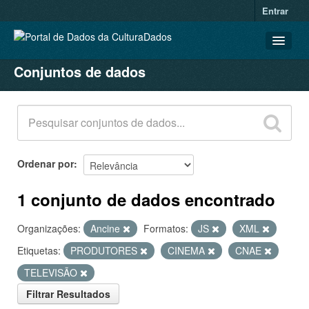
Entrar
Conjuntos de dados
CONJUNTOS DE DADOS
ORGANIZAÇÕES
GRUPOS
SOBRE
Ordenar por
1 conjunto de dados encontrado
Organizações:
Ancine
Formatos:
JS
XML
Etiquetas:
PRODUTORES
CINEMA
CNAE
TELEVISÃO
Filtrar Resultados