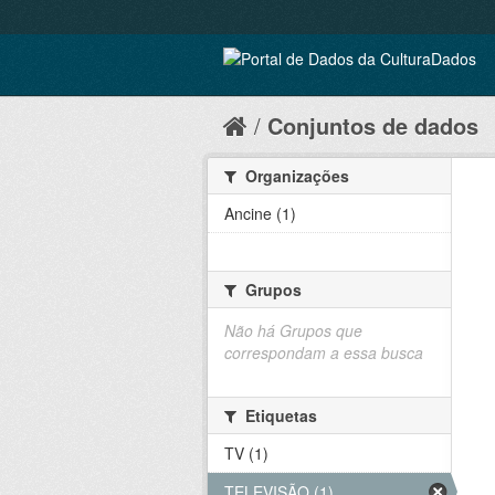
Conjuntos de dados
Organizações
Ancine (1)
Grupos
Não há Grupos que
correspondam a essa busca
Etiquetas
TV (1)
TELEVISÃO (1)