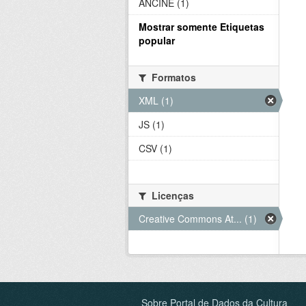
ANCINE (1)
Mostrar somente Etiquetas
popular
Formatos
XML (1)
JS (1)
CSV (1)
Licenças
Creative Commons At... (1)
Sobre Portal de Dados da Cultura