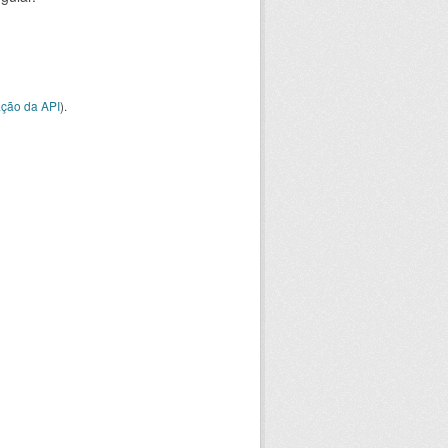
ção da API
).