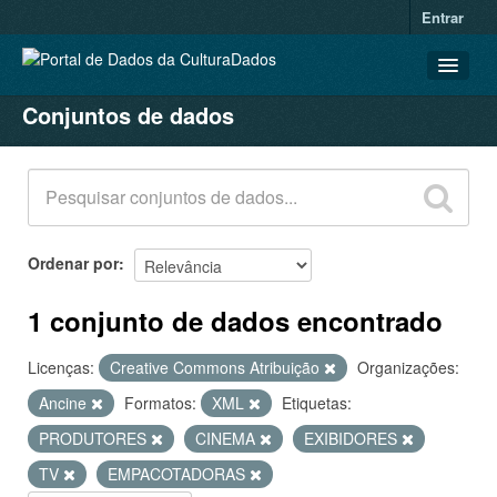
Entrar
Conjuntos de dados
CONJUNTOS DE DADOS
ORGANIZAÇÕES
GRUPOS
SOBRE
Ordenar por
1 conjunto de dados encontrado
Licenças:
Creative Commons Atribuição
Organizações:
Ancine
Formatos:
XML
Etiquetas:
PRODUTORES
CINEMA
EXIBIDORES
TV
EMPACOTADORAS