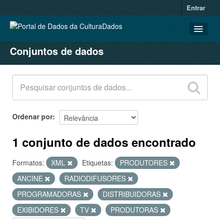
Entrar
Conjuntos de dados
CONJUNTOS DE DADOS
ORGANIZAÇÕES
GRUPOS
SOBRE
Ordenar por
1 conjunto de dados encontrado
Formatos:
XML
Etiquetas:
PRODUTORES
ANCINE
RADIODIFUSORES
PROGRAMADORAS
DISTRIBUIDORAS
EXIBIDORES
TV
PRODUTORAS