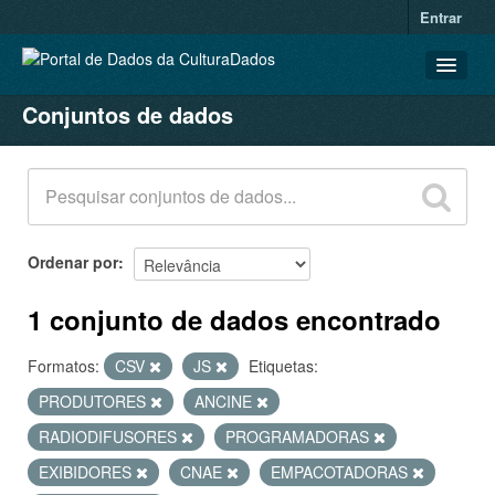
Entrar
Conjuntos de dados
CONJUNTOS DE DADOS
ORGANIZAÇÕES
GRUPOS
SOBRE
Ordenar por
1 conjunto de dados encontrado
Formatos:
CSV
JS
Etiquetas:
PRODUTORES
ANCINE
RADIODIFUSORES
PROGRAMADORAS
EXIBIDORES
CNAE
EMPACOTADORAS