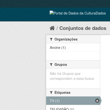
Conjuntos de dados
Organizações
Ancine (1)
Grupos
Não há Grupos que
correspondam a essa busca
Etiquetas
TV (1)
TELEVISÃO (1)