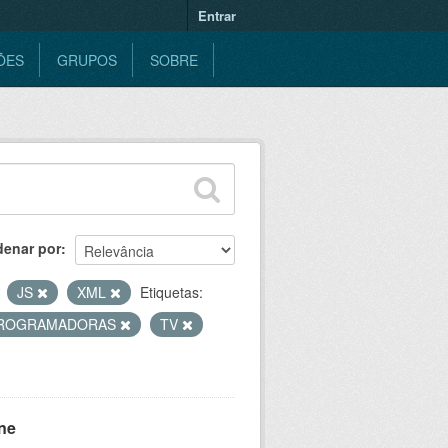
Entrar
ÕES
GRUPOS
SOBRE
denar por
JS
XML
Etiquetas:
ROGRAMADORAS
TV
ne