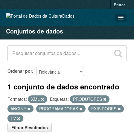
Entrar
Conjuntos de dados
CONJUNTOS DE DADOS
ORGANIZAÇÕES
GRUPOS
SOBRE
Ordenar por
1 conjunto de dados encontrado
Formatos:
XML
Etiquetas:
PRODUTORES
ANCINE
PROGRAMADORAS
EXIBIDORES
TV
Filtrar Resultados